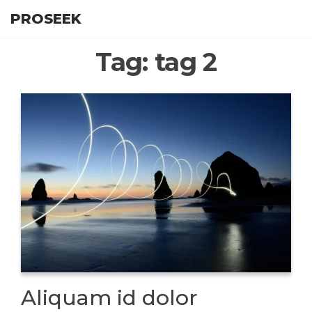
Skip
PROSEEK
to
the
Tag:
tag 2
content
Aliquam id dolor